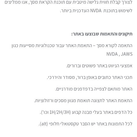
לצורך קבלת חווית גלישה מיטבית עם תוכנת הקראת מסך, אנו ממליצים
לשימוש בתוכנת NVDA העדכנית ביותר.
תיקונים והתאמות שבוצעו באתר:
התאמה לקורא מסך – התאמת האתר עבור טכנולוגיות מסייעות כגון
NVDA , JAWS
אמצעי הניווט באתר פשוטים וברורים.
תכני האתר כתובים באופן ברור, מסודר והיררכי.
האתר מותאם לצפייה בדפדפנים מודרניים.
התאמת האתר לתצוגה תואמת מגוון מסכים ורזולוציות.
כל הדפים באתר בעלי מבנה קבוע (1H/2H/3H וכו').
לכל התמונות באתר יש הסבר טקסטואלי חלופי (alt).