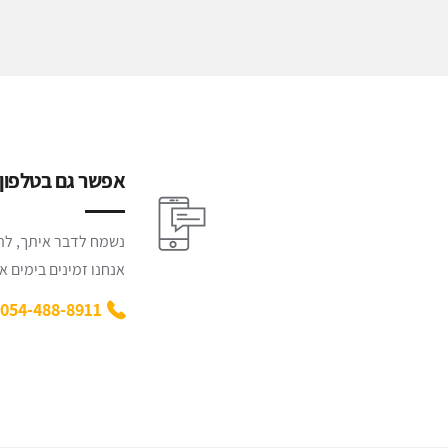
אפשר גם בטלפון :
נשמח לדבר איתך, להק
אנחנו זמינים בימים א' - ה' משע
054-488-8911