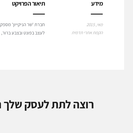
מידע
תיאור הפרויקט
חברת 'שר הניקייון' מספק
מאי, 2015
הקמת אתרי תדמית
לעצב בפונט ובצבע ברור, עד
רוצה לתת לעסק שלך ה