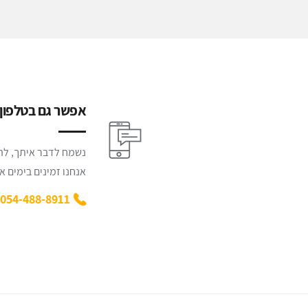
אפשר גם בטלפון :
נשמח לדבר איתך, להק
אנחנו זמינים בימים א' - ה' משע
054-488-8911