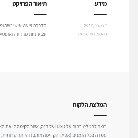
מידע
תיאור הפרויקט
הדרכה וייעוץ אישי "שתופר
דצמבר, 2017
הקמת דפי נחיתה
וצבעוניות מרגיעה ואופטימ
המלצת הלקוח
רוצה להמליץ בחום על DSD ועל דנה, אשר הקימה לי את האתר הכי מדוייק שיכול להיות. נצמדה אליי ולאופי שלי ולמה שנכון לי ואני מבקשת.
עמדה בכל הזמנים (אפילו הקדימה אותם) והייתה שרותית, ז